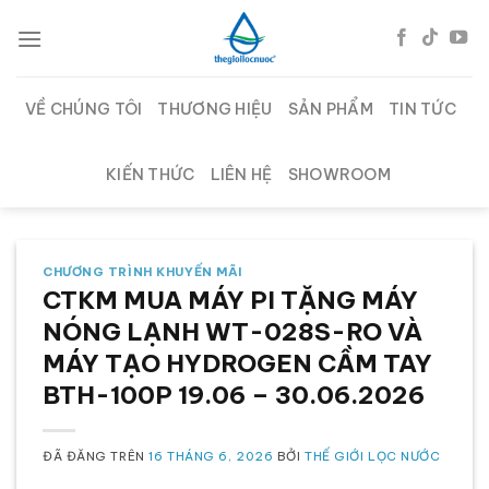
Chuyển
đến
nội
dung
VỀ CHÚNG TÔI
THƯƠNG HIỆU
SẢN PHẨM
TIN TỨC
KIẾN THỨC
LIÊN HỆ
SHOWROOM
CHƯƠNG TRÌNH KHUYẾN MÃI
CTKM MUA MÁY PI TẶNG MÁY
NÓNG LẠNH WT-028S-RO VÀ
MÁY TẠO HYDROGEN CẦM TAY
BTH-100P 19.06 – 30.06.2026
ĐÃ ĐĂNG TRÊN
16 THÁNG 6, 2026
BỞI
THẾ GIỚI LỌC NƯỚC