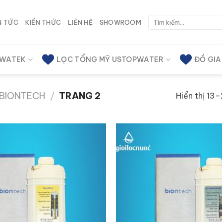
Tìm
N TỨC
KIẾN THỨC
LIÊN HỆ
SHOWROOM
kiếm:
 WATEK
LỌC TỔNG MỸ USTOPWATER
ĐỒ GI
 BIONTECH
/
TRANG 2
Hiển thị 13