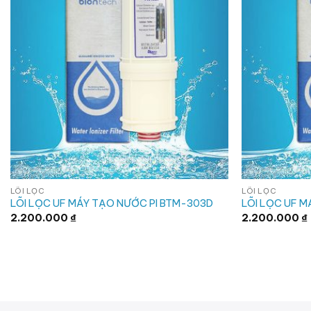
LÕI LỌC
LÕI LỌC
LÕI LỌC UF MÁY TẠO NƯỚC PI BTM-303D
LÕI LỌC UF 
2.200.000
₫
2.200.000
₫