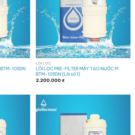
LÕI LỌC
I BTM-105DN
LÕI LỌC PRE-FILTER MÁY TẠO NƯỚC PI
BTM-105DN (Lõi số 1)
2.200.000
₫