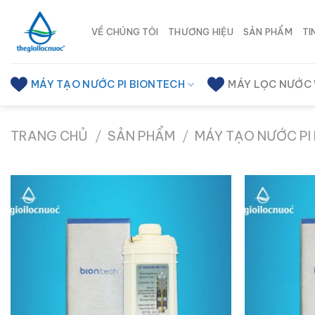
Chuyển
đến
VỀ CHÚNG TÔI
THƯƠNG HIỆU
SẢN PHẨM
TI
nội
dung
MÁY TẠO NƯỚC PI BIONTECH
MÁY LỌC NƯỚC
TRANG CHỦ
/
SẢN PHẨM
/
MÁY TẠO NƯỚC PI