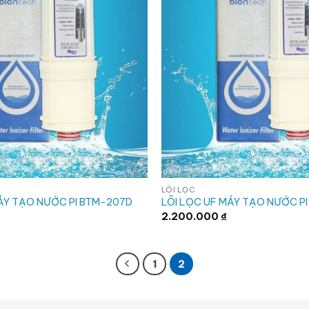
LÕI LỌC
MÁY TẠO NƯỚC PI BTM-207D
LÕI LỌC UF MÁY TẠO NƯỚC P
2.200.000
₫
1
2