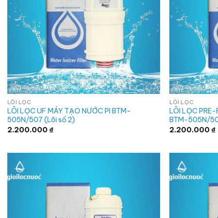
LÕI LỌC
LÕI LỌC
LÕI LỌC UF MÁY TẠO NƯỚC PI BTM-
LÕI LỌC PRE-
505N/507 (Lõi số 2)
BTM-505N/507
2.200.000
₫
2.200.000
₫