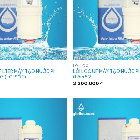
LÕI LỌC
FILTER MÁY TẠO NƯỚC PI
LÕI LỌC UF MÁY TẠO NƯỚC P
 (LÕI SỐ 1)
(Lõi số 2)
2.200.000
₫