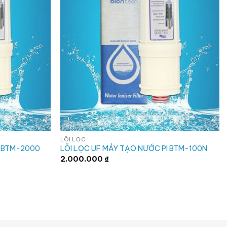
LÕI LỌC
I BTM-2000
LÕI LỌC UF MÁY TẠO NƯỚC PI BTM-100N
2.000.000
₫