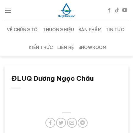
Chuyển
đến
nội
dung
VỀ CHÚNG TÔI
THƯƠNG HIỆU
SẢN PHẨM
TIN TỨC
KIẾN THỨC
LIÊN HỆ
SHOWROOM
ĐLUQ Dương Ngọc Châu