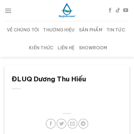
Chuyển
đến
nội
dung
VỀ CHÚNG TÔI
THƯƠNG HIỆU
SẢN PHẨM
TIN TỨC
KIẾN THỨC
LIÊN HỆ
SHOWROOM
ĐLUQ Dương Thu Hiếu