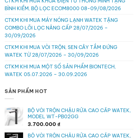
CTKM KHI MUA KHÓA ĐIỆN TỬ THÔNG MINH TẶNG
BÌNH KIỀM, BỘ LỌC ECOM8000 08-09/08/2026
CTKM KHI MUA MÁY NÓNG LẠNH WATEK TẶNG
COMBO LÕI LỌC NÂNG CẤP 28/07/2026 –
30/09/2026
CTKM KHI MUA VÒI TRỘN, SEN CÂY TẮM ĐỨNG
WATEK TỪ 28/07/2026 – 30/09/2026
CTKM KHI MUA MỘT SỐ SẢN PHẨM BIONTECH,
WATEK 05.07.2026 – 30.09.2026
SẢN PHẨM HOT
BỘ VÒI TRỘN CHẬU RỬA CAO CẤP WATEK,
MODEL WT-PB02GG
3.700.000
₫
BỘ VÒI TRỘN CHẬU RỬA CAO CẤP WATEK,