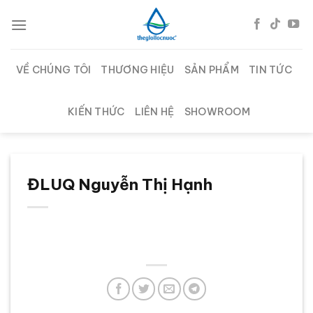
Chuyển
đến
nội
dung
VỀ CHÚNG TÔI
THƯƠNG HIỆU
SẢN PHẨM
TIN TỨC
KIẾN THỨC
LIÊN HỆ
SHOWROOM
ĐLUQ Nguyễn Thị Hạnh