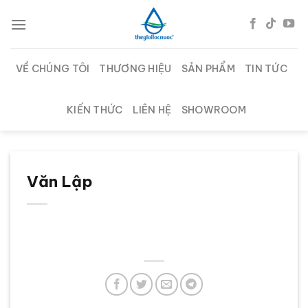
Chuyển
đến
nội
dung
VỀ CHÚNG TÔI
THƯƠNG HIỆU
SẢN PHẨM
TIN TỨC
KIẾN THỨC
LIÊN HỆ
SHOWROOM
Văn Lập