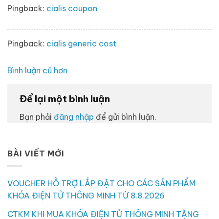
Pingback:
cialis coupon
Pingback:
cialis generic cost
Điều
Bình luận cũ hơn
hướng
bình
Để lại một bình luận
luận
Bạn phải
đăng nhập
để gửi bình luận.
BÀI VIẾT MỚI
VOUCHER HỖ TRỢ LẮP ĐẶT CHO CÁC SẢN PHẨM
KHÓA ĐIỆN TỬ THÔNG MINH TỪ 8.8.2026
CTKM KHI MUA KHÓA ĐIỆN TỬ THÔNG MINH TẶNG