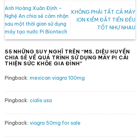
Anh Hoàng Xuân Định –
KHÔNG PHẢI TẤT CẢ MÁY
Nghệ An chia sẻ cảm nhận
ION KIỀM ĐẮT TIỀN ĐỀU
sau một thời gian sử dụng
TỐT NHƯ NHAU
máy tạo nước Pi Biontech
55 NHỮNG SUY NGHĨ TRÊN “
MS. DIỆU HUYỀN
CHIA SẺ VỀ QUÁ TRÌNH SỬ DỤNG MÁY PI CẢI
THIỆN SỨC KHỎE GIA ĐÌNH
”
Pingback:
mexican viagra 100mg
Pingback:
cialis usa
Pingback:
viagra 50mg for sale