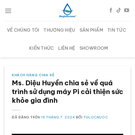
Chuyển
đến
nội
dung
VỀ CHÚNG TÔI
THƯƠNG HIỆU
SẢN PHẨM
TIN TỨC
KIẾN THỨC
LIÊN HỆ
SHOWROOM
KHÁCH HÀNG CHIA SẺ
Ms. Diệu Huyền chia sẻ về quá
trình sử dụng máy Pi cải thiện sức
khỏe gia đình
ĐÃ ĐĂNG TRÊN
19 THÁNG 7, 2024
BỞI
TGLOCNUOC