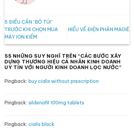
5 ĐIỀU CẦN “BỎ TÚI”
TRƯỚC KHI CHỌN MUA
HIỂU VỀ ĐIỆN PHÂN MAGIÊ
MÁY ION KIỀM
55 NHỮNG SUY NGHĨ TRÊN “
CÁC BƯỚC XÂY
DỰNG THƯƠNG HIỆU CÁ NHÂN KINH DOANH
UY TÍN VỚI NGƯỜI KINH DOANH LỌC NƯỚC
”
Pingback:
buy cialis without prescription
Pingback:
sildenafil 100mg tablets
Pingback:
cialis black