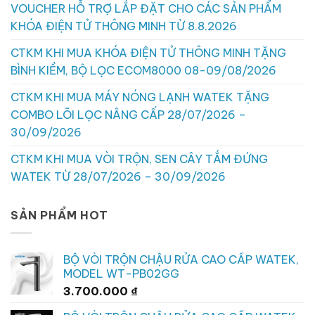
VOUCHER HỖ TRỢ LẮP ĐẶT CHO CÁC SẢN PHẨM
KHÓA ĐIỆN TỬ THÔNG MINH TỪ 8.8.2026
CTKM KHI MUA KHÓA ĐIỆN TỬ THÔNG MINH TẶNG
BÌNH KIỀM, BỘ LỌC ECOM8000 08-09/08/2026
CTKM KHI MUA MÁY NÓNG LẠNH WATEK TẶNG
COMBO LÕI LỌC NÂNG CẤP 28/07/2026 –
30/09/2026
CTKM KHI MUA VÒI TRỘN, SEN CÂY TẮM ĐỨNG
WATEK TỪ 28/07/2026 – 30/09/2026
SẢN PHẨM HOT
BỘ VÒI TRỘN CHẬU RỬA CAO CẤP WATEK,
MODEL WT-PB02GG
3.700.000
₫