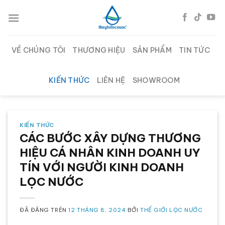
Chuyển
đến
nội
dung
VỀ CHÚNG TÔI
THƯƠNG HIỆU
SẢN PHẨM
TIN TỨC
KIẾN THỨC
LIÊN HỆ
SHOWROOM
KIẾN THỨC
CÁC BƯỚC XÂY DỰNG THƯƠNG
HIỆU CÁ NHÂN KINH DOANH UY
TÍN VỚI NGƯỜI KINH DOANH
LỌC NƯỚC
ĐÃ ĐĂNG TRÊN
12 THÁNG 8, 2024
BỞI
THẾ GIỚI LỌC NƯỚC