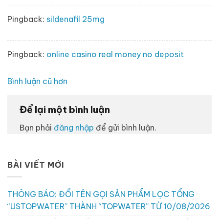
Pingback:
sildenafil 25mg
Pingback:
online casino real money no deposit
Điều
Bình luận cũ hơn
hướng
bình
Để lại một bình luận
luận
Bạn phải
đăng nhập
để gửi bình luận.
BÀI VIẾT MỚI
THÔNG BÁO: ĐỔI TÊN GỌI SẢN PHẨM LỌC TỔNG
“USTOPWATER” THÀNH “TOPWATER” TỪ 10/08/2026